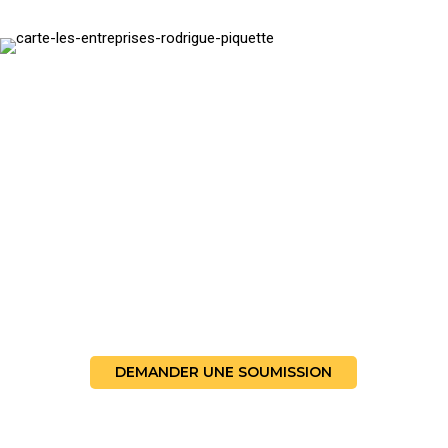
CONTACTEZ-NOUS
Vous avez un projet d’électricité industriel,
commercial, institutionnel ou civil à nous confier?
DEMANDER UNE SOUMISSION