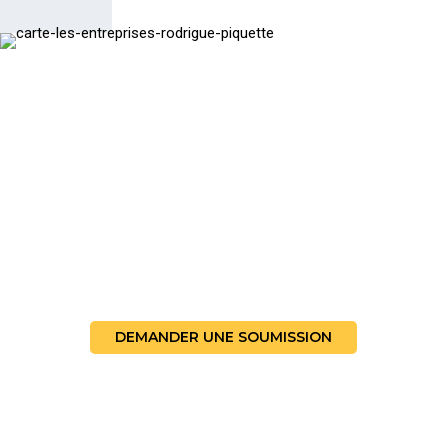
CONTACTEZ-NOUS
Vous avez un projet d’électricité industriel,
commercial, institutionnel ou civil à nous confier?
DEMANDER UNE SOUMISSION